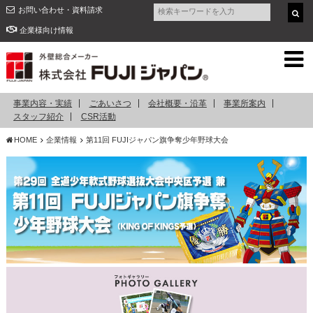
お問い合わせ・資料請求
企業様向け情報
事業内容・実績
ごあいさつ
会社概要・沿革
事業所案内
スタッフ紹介
CSR活動
HOME
企業情報
第11回 FUJIジャパン旗争奪少年野球大会