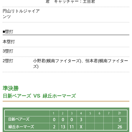
君 キャッチャー：土合君
円山リトルジャイア
ンツ
■塁打
本塁打
3塁打
2塁打
小野君(幌南ファイターズ)、恒本君(幌南ファイター
ズ)
準決勝
VS
日新ベアーズ
緑丘ホーマーズ